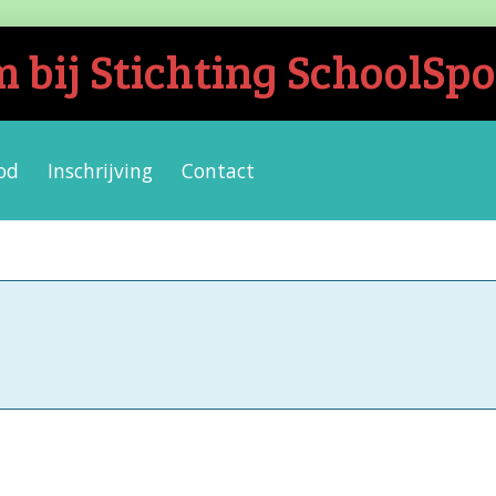
bij Stichting SchoolSpo
od
Inschrijving
Contact