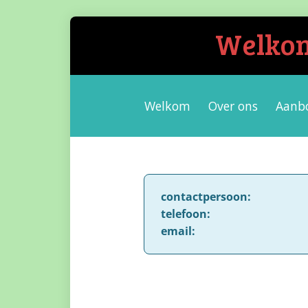
Welkom 
Welkom
Over ons
Aanb
contactpersoon:
telefoon:
email: