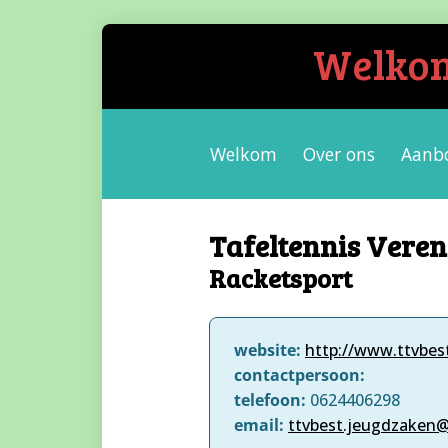
Welkom 
Welkom
Over ons
Aanb
Tafeltennis Veren
Racketsport
website:
http://www.ttvbest
contactpersoon:
telefoon:
0624406298
email:
ttvbest.jeugdzaken