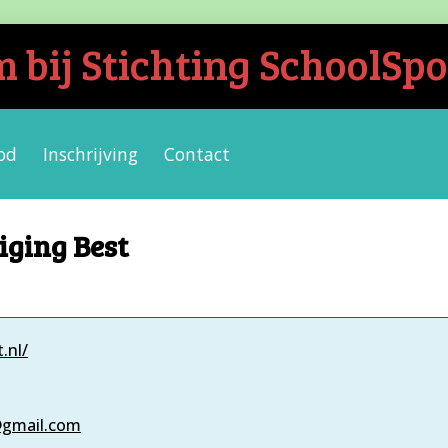
bij Stichting SchoolSpo
od
Inschrijving
Contact
iging Best
.nl/
@gmail.com