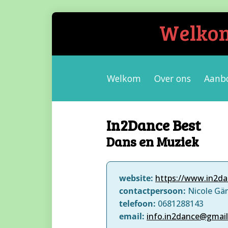
Welkom 
Welkom
Over ons
Aanb
In2Dance Best
Dans en Muziek
website:
https://www.in2da
contactpersoon:
Nicole Gä
telefoon:
0681288143
email:
info.in2dance@gmai