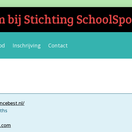
bij Stichting SchoolSpo
od
Inschrijving
Contact
ncebest.nl/
rths
l.com