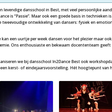
en levendige dansschool in Best, met veel persoonlijke aan
ance is “Passie”. Maar ook een goede basis in technieken is
 tweevoudige ontwikkeling van dansers: fysiek en emotionee
Je kan een uurtje per week dansen voor het plezier maar ook
emie. Ons enthousiaste en bekwaam docententeam geeft les
rganiseren we bij dansschool In2Dance Best ook workshop
r een kerst- of eindejaarsvoorstelling. Hét hoogtepunt van h